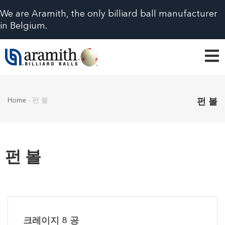
We are Aramith, the only billiard ball manufacturer
in Belgium.
Home
-
펀 볼
펀 볼
펀 볼
크레이지 8 공