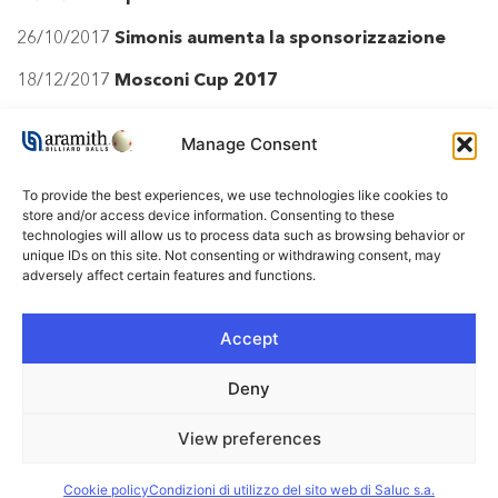
26/10/2017
Simonis aumenta la sponsorizzazione
18/12/2017
Mosconi Cup 2017
25/10/2017
IBSF U16 WC 2017
Manage Consent
24/10/2017
European Masters Snooker 2017
To provide the best experiences, we use technologies like cookies to
28/06/2017
Atlantic Cup 28 giugno 2017
store and/or access device information. Consenting to these
technologies will allow us to process data such as browsing behavior or
unique IDs on this site. Not consenting or withdrawing consent, may
adversely affect certain features and functions.
FOLLOW US !
Accept
Deny
View preferences
Copyright © Saluc 2026 - All Rights Reserved​
Website managed by
Promatec Digital
Latest update: 17/02/2026
Cookie policy
Condizioni di utilizzo del sito web di Saluc s.a.