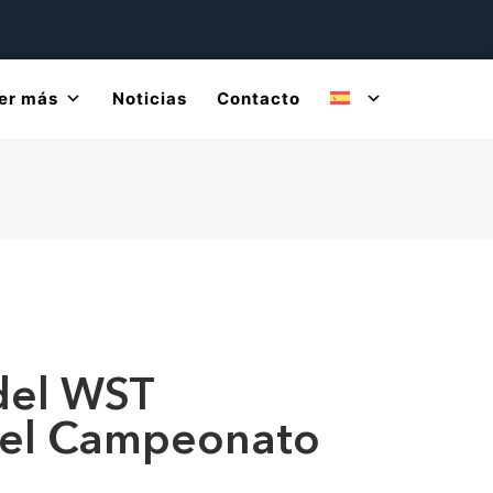
er más
Noticias
Contacto
 del WST
 del Campeonato