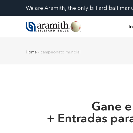
We are Aramith, the only billiard ball man
In
Home
-
campeonato mundial
Gane el
+ Entradas par