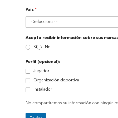
e
País
*
l
e
c
t
r
ó
Acepto recibir información sobre sus marcas
n
i
Sí
No
c
o
N
Perfil (opcional):
o
m
Jugador
b
Organización deportiva
r
e
Instalador
p
r
o
No compartiremos su información con ningún ot
d
u
c