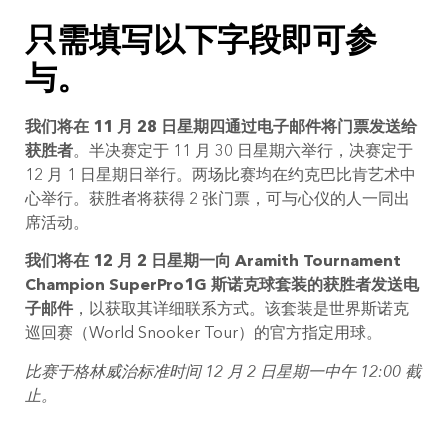
只需填写以下字段即可参
与。
我们将在 11 月 28 日星期四通过电子邮件将门票发送给
获胜者
。半决赛定于 11 月 30 日星期六举行，决赛定于
12 月 1 日星期日举行。两场比赛均在约克巴比肯艺术中
心举行。获胜者将获得 2 张门票，可与心仪的人一同出
席活动。
我们将在 12 月 2 日星期一向 Aramith Tournament
Champion SuperPro1G 斯诺克球套装的获胜者发送电
子邮件
，以获取其详细联系方式。该套装是世界斯诺克
巡回赛（World Snooker Tour）的官方指定用球。
比赛于格林威治标准时间 12 月 2 日星期一中午 12:00 截
止。