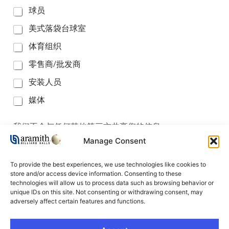
球员
美式落袋台球室
体育组织
零售商/批发商
安装人员
媒体
姓
我们不会与任何其他第三方共享您的信息。
名
电
Manage Consent
子
提交
邮
To provide the best experiences, we use technologies like cookies to
箱
store and/or access device information. Consenting to these
*
technologies will allow us to process data such as browsing behavior or
unique IDs on this site. Not consenting or withdrawing consent, may
adversely affect certain features and functions.
FOLLOW US !