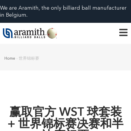
We are Aramith, the only billiard ball manufacturer
in Belgium.
Home
-
世界锦标赛
赢取官方 WST 球套装
+ 世界锦标赛决赛和半