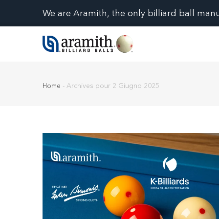
We are Aramith, the only billiard ball man
Home
-
Archives pour 2 Giugno 2025