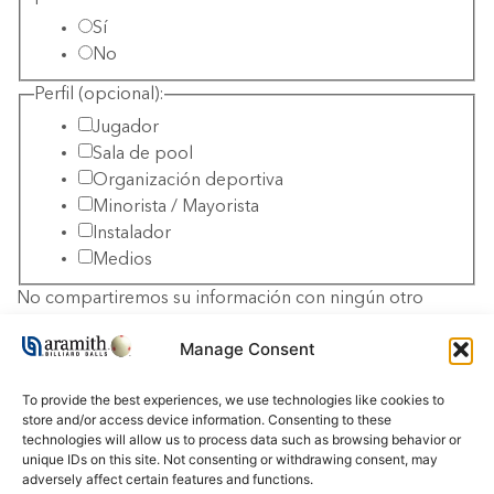
Sí
No
Perfil (opcional):
Jugador
Sala de pool
Organización deportiva
Minorista / Mayorista
Instalador
Medios
No compartiremos su información con ningún otro
tercero.
Manage Consent
To provide the best experiences, we use technologies like cookies to
Enviar
store and/or access device information. Consenting to these
technologies will allow us to process data such as browsing behavior or
unique IDs on this site. Not consenting or withdrawing consent, may
adversely affect certain features and functions.