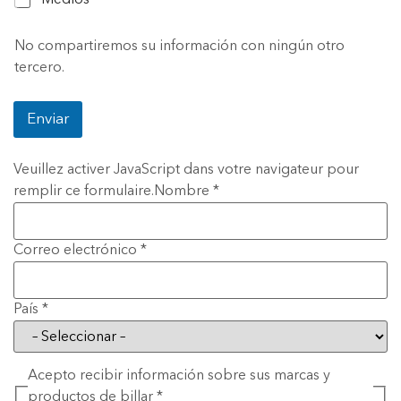
m
No compartiremos su información con ningún otro
a
r
tercero.
c
a
s
Enviar
b
i
l
Veuillez activer JavaScript dans votre navigateur pour
l
remplir ce formulaire.
Nombre *
a
r
r
Correo electrónico *
e
c
i
b
País *
i
r
Acepto recibir información sobre sus marcas y
productos de billar *