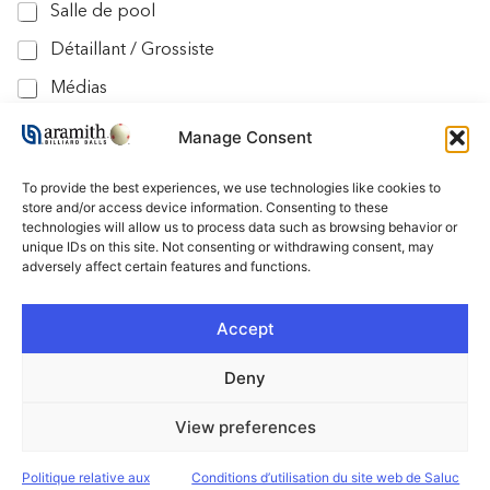
s
Salle de pool
Détaillant / Grossiste
Médias
Manage Consent
Nous ne partagerons pas vos informations avec des tiers.
To provide the best experiences, we use technologies like cookies to
Envoyer
store and/or access device information. Consenting to these
technologies will allow us to process data such as browsing behavior or
unique IDs on this site. Not consenting or withdrawing consent, may
adversely affect certain features and functions.
Accept
FOLLOW US !
Deny
View preferences
Copyright © Saluc 2026 - All Rights Reserved​
Website managed by
Promatec Digital
Politique relative aux
Conditions d’utilisation du site web de Saluc