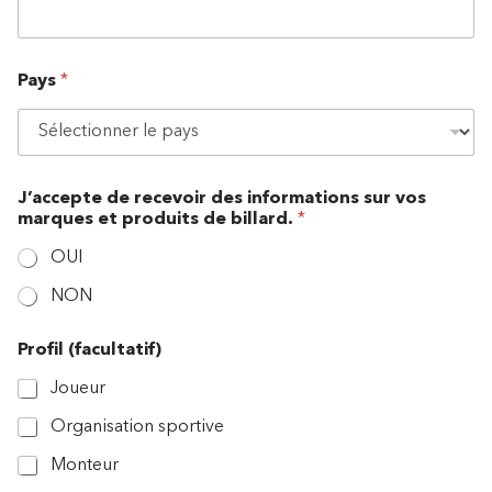
Pays
*
b
J’accepte de recevoir des informations sur vos
i
marques et produits de billard.
*
l
l
OUI
a
r
NON
d
.
p
Profil (facultatif)
r
Joueur
o
d
Organisation sportive
u
i
Monteur
t