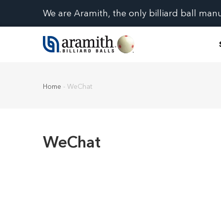
We are Aramith, the only billiard ball man
Home
-
WeChat
WeChat